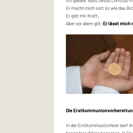
Ich glaube, dass Jesus Christus mi
Er macht mich satt so wie das Bro
Er gibt mir Kraft.
Aber vor allem gilt:
Er lässt mich n
Die Erstkommunionvorbereitun
In der Erstkommunionfeier darf Ih
besondere Weise begegnen. In Gr