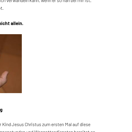
ch verwandeln kann, wenn er so nah bei mir ist.
t.
icht allein.
g
r Kind Jesus Christus zum ersten Mal auf diese
uppenstunden und Weggottesdiensten bereitet es