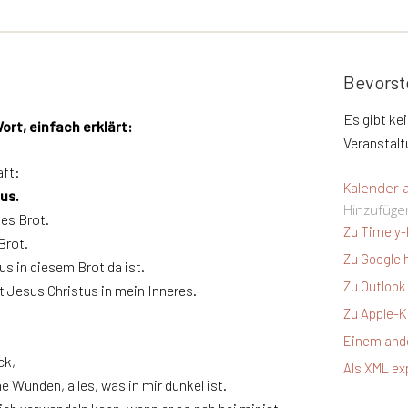
Bevorst
Es gibt ke
ort, einfach erklärt:
Veranstalt
ft:
Kalender 
us.
Hinzufüge
es Brot.
Zu Timely-
Brot.
Zu Google 
us in diesem Brot da ist.
Zu Outlook
 Jesus Christus in mein Inneres.
Zu Apple-K
Einem ande
ck,
Als XML ex
 Wunden, alles, was in mir dunkel ist.