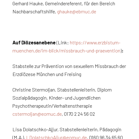
Gerhard Hauke, Gemeindereferent, für den Bereich
Nachbarschaftshilfe,
ghauke@ebmuc.de
Auf Diözesanebene
(Link:
https://www.erzbistum-
muenchen.de/im-blick/missbrauch-und-praevention
)
:
Stabstelle zur Prävention von sexuellem Missbrauch der
Erzdiözese München und Freising
Christine Stermoljan, Stabstellenleiterin, Diplom
Sozialpädagogin, Kinder- und Jugendlichen
Psychotherapeutin/Verhaltenstherapie
cstermoljan@eomuc.de
, 0170 2 24 56 02
Lisa Dolatschko-Ajjur, Stabstellenleiterin, Pädagogin
(M.A.),
LDolatschkoAjjur@eomuc.de
, 0160 96 34 65 60